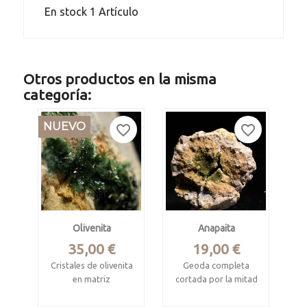
En stock
1 Artículo
Otros productos en la misma
categoría:
NUEVO
favorite_border
favorite_border
Olivenita
Anapaita
Precio
Precio
35,00 €
19,00 €
Cristales de olivenita
Geoda completa
en matriz
cortada por la mitad
con cavidades
Fiñana, Almeria
rellenas de cristales