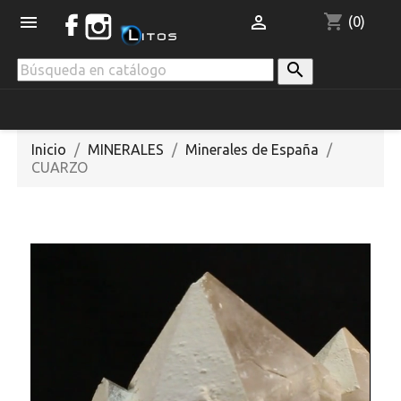
shopping_cart


(0)

Inicio
MINERALES
Minerales de España
CUARZO