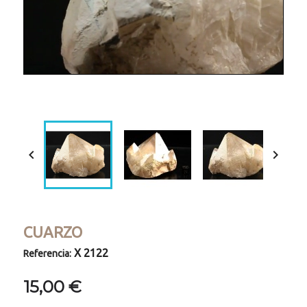
Loaded
:
Progress
:
Unmute
0%
0%


CUARZO
X 2122
Referencia:
15,00 €