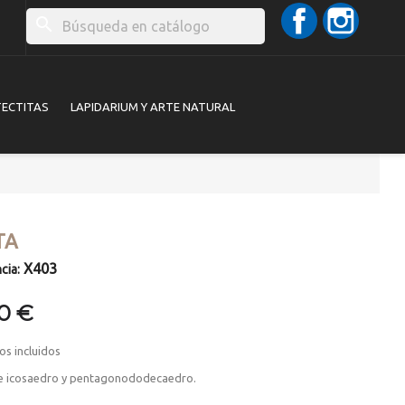
Facebook
Instag
search
TECTITAS
LAPIDARIUM Y ARTE NATURAL
TA
X403
cia:
00 €
os incluidos
e icosaedro y pentagonododecaedro.