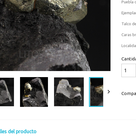
Puebla d
Ejempla
Talco de
Caras br
Localida
Cantid

Compar
lles del producto