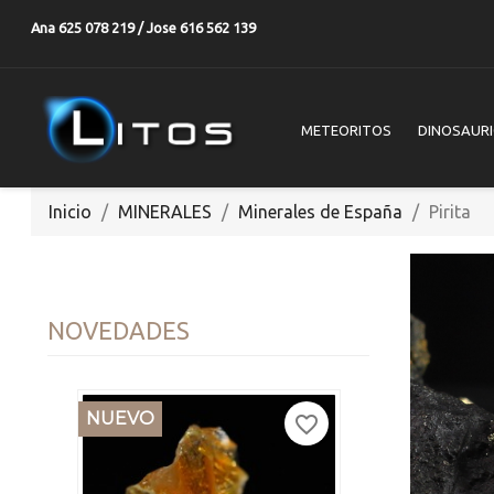
Ana 625 078 219 / Jose 616 562 139
METEORITOS
DINOSAUR
Inicio
MINERALES
Minerales de España
Pirita
NOVEDADES
NUEVO
favorite_border