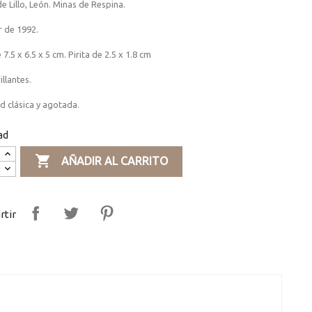
e Lillo, León. Minas de Respina.
r de 1992.
 7.5 x 6.5 x 5 cm. Pirita de 2.5 x 1.8 cm
illantes.
d clásica y agotada.
ad

AÑADIR AL CARRITO
tir