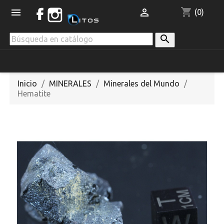
shopping_cart


(0)

Inicio
MINERALES
Minerales del Mundo
Hematite