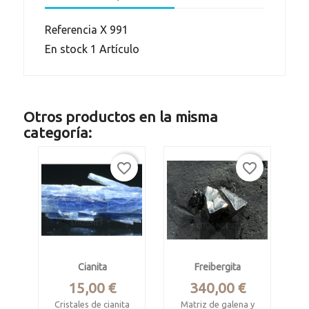
Referencia
X 991
En stock
1 Artículo
Otros productos en la misma
categoría:
favorite_border
favorite_border
Cianita
Freibergita
Precio
Precio
15,00 €
340,00 €
Cristales de cianita
Matriz de galena y