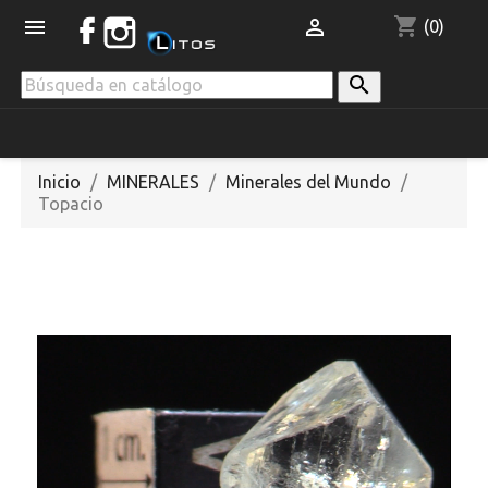
shopping_cart


(0)

Inicio
MINERALES
Minerales del Mundo
Topacio