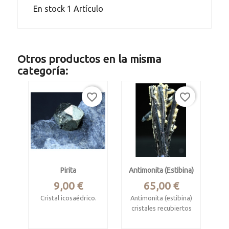
En stock
1 Artículo
Otros productos en la misma
categoría:
favorite_border
favorite_border
Pirita
Antimonita (estibina)
Precio
Precio
9,00 €
65,00 €
Cristal icosaédrico.
Antimonita (estibina)
cristales recubiertos
Puebla de Lillo, León.
de calcita
Minas de Respina.