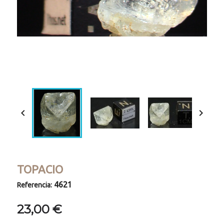
Loaded
:
Progress
:
Unmute
0%
0%


TOPACIO
4621
Referencia:
23,00 €