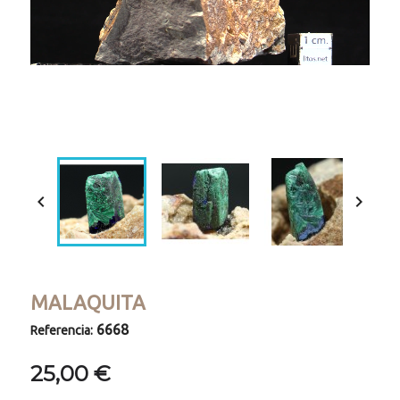
Loaded
:
Progress
:
Unmute
0%
0%


MALAQUITA
6668
Referencia:
25,00 €