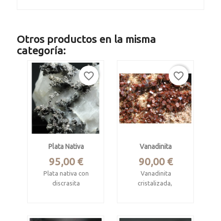
Otros productos en la misma
categoría:
favorite_border
favorite_border
Plata Nativa
Vanadinita
Precio
Precio
95,00 €
90,00 €
Plata nativa con
Vanadinita
discrasita
cristalizada,
Mina Bouismas,
Procede de mina
Draa-Tafilalet,
ACF, Mibladen,
Marruecos.
Midelt, Marruecos.