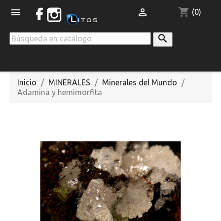
shopping_cart


(0)

Inicio
MINERALES
Minerales del Mundo
Adamina y hemimorfita