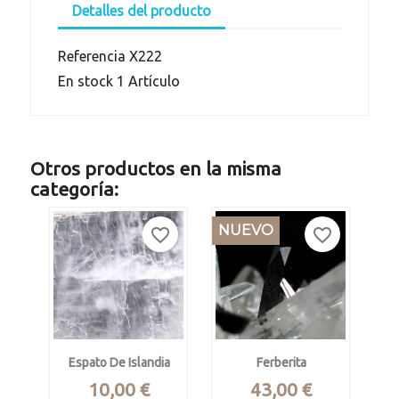
Detalles del producto
Referencia
X222
En stock
1 Artículo
Otros productos en la misma
categoría:
NUEVO
favorite_border
favorite_border
Espato De Islandia
Ferberita
Precio
Precio
10,00 €
43,00 €