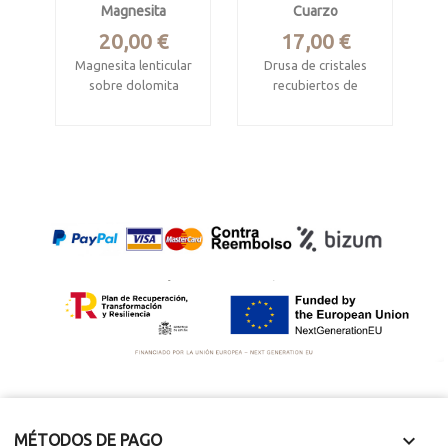
Magnesita
Cuarzo
Precio
Precio
20,00 €
17,00 €
Magnesita lenticular
Drusa de cristales
sobre dolomita
recubiertos de
hematite
Eugui, Navarra
Pieza de 7 x 6 x 5
Mide 6 x 5 x 4.4 cm
cm.
Salce, Zamora

MÉTODOS DE PAGO