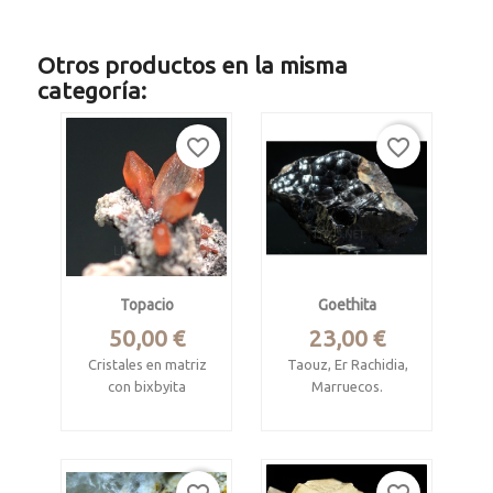
Otros productos en la misma
categoría:
favorite_border
favorite_border
Topacio
Goethita
Precio
Precio
50,00 €
23,00 €
Cristales en matriz
Taouz, Er Rachidia,
con bixbyita
Marruecos.
Tepetate, Villa de
Pieza de 8.5 x 5 x 3.7
Arriaga, San Luis
cm.
Potosí, Mexico
Superficie botroidal