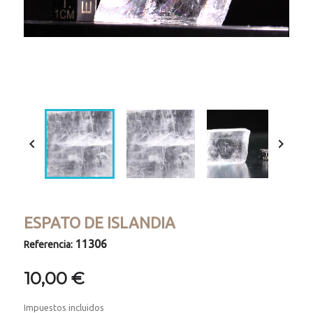
Loaded
:
Progress
:
Unmute
0%
0%


ESPATO DE ISLANDIA
11306
Referencia:
10,00 €
Impuestos incluidos