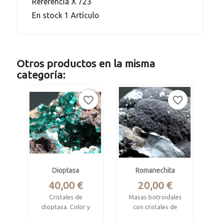
Referencia
X 723
En stock
1 Artículo
Otros productos en la misma
categoría:
favorite_border
favorite_border
Dioptasa
Romanechita
Precio
Precio
40,00 €
20,00 €
Cristales de
Masas botroidales
dioptasa. Color y
con cristales de
brillo muy intensos
pirolusita