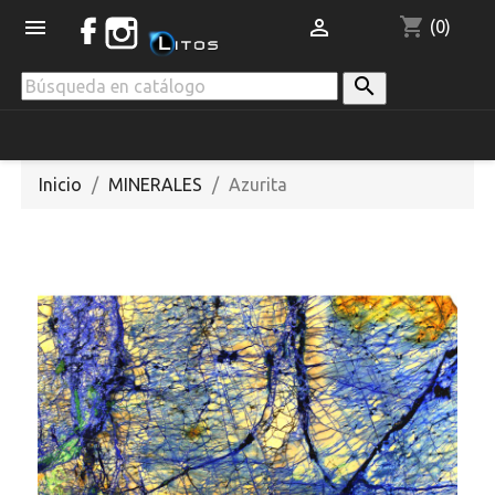
shopping_cart


(0)

Inicio
MINERALES
Azurita