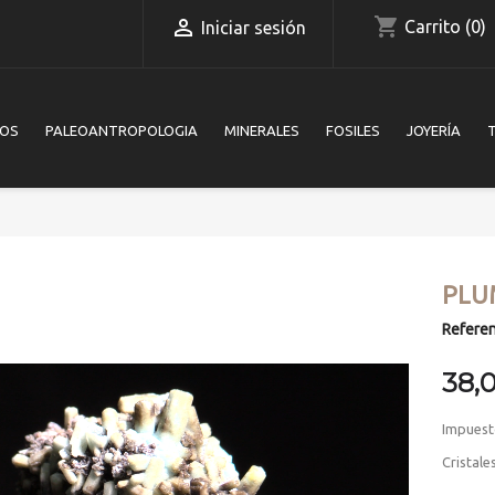
shopping_cart

Carrito
(0)
Iniciar sesión
IOS
PALEOANTROPOLOGIA
MINERALES
FOSILES
JOYERÍA
PLU
Referen
38,
Impuest
Cristal