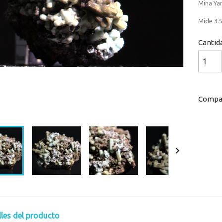
Mina Yan
Mide 3.5
Cantid
Compar
Loaded
:
Progress
:
0%
0%

lles del producto