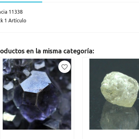
ncia
11338
ck
1 Artículo
oductos en la misma categoría:
favorite_border