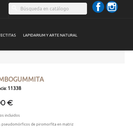
Facebook
Instag
search
TECTITAS
LAPIDARIUM Y ARTE NATURAL
MBOGUMMITA
11338
cia:
00 €
os incluidos
es pseudomórficos de piromorfita en matriz