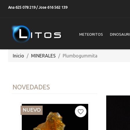
Ana 625 078 219 / Jose 616 562 139
METEORITOS
DINOSAUR
Inicio
MINERALES
Plumbogummita
NOVEDADES
NUEVO
favorite_border