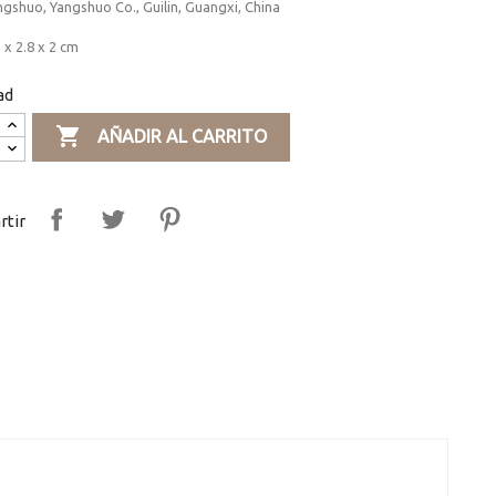
gshuo, Yangshuo Co., Guilin, Guangxi, China
 x 2.8 x 2 cm
ad

AÑADIR AL CARRITO
tir