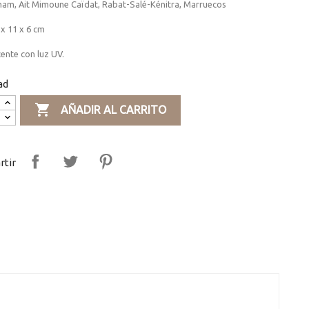
am, Ait Mimoune Caïdat, Rabat-Salé-Kénitra, Marruecos
x 11 x 6 cm
ente con luz UV.
ad

AÑADIR AL CARRITO
tir