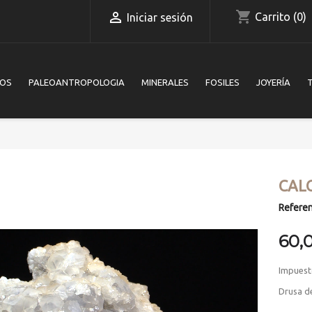
shopping_cart

Carrito
(0)
Iniciar sesión
IOS
PALEOANTROPOLOGIA
MINERALES
FOSILES
JOYERÍA
CAL
Referen
60,
Impuest
Drusa de