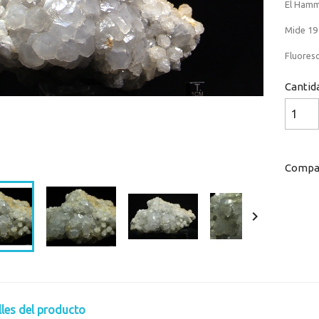
El Hamm
Mide 19 
Fluoresc
Cantid
Loaded
:
Progress
:
0%
0%
Compar

lles del producto