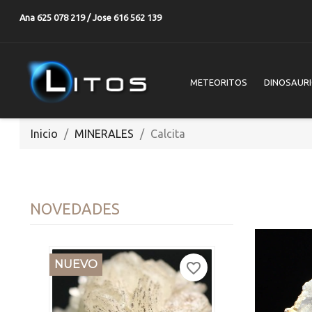
Ana 625 078 219 / Jose 616 562 139
METEORITOS
DINOSAUR
Inicio
MINERALES
Calcita
NOVEDADES
NUEVO
favorite_border