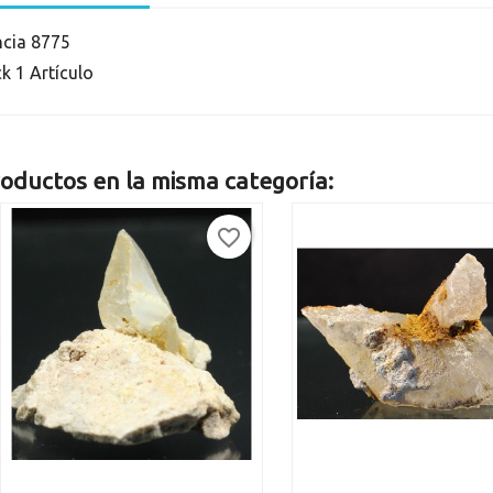
ncia
8775
ck
1 Artículo
oductos en la misma categoría:
favorite_border