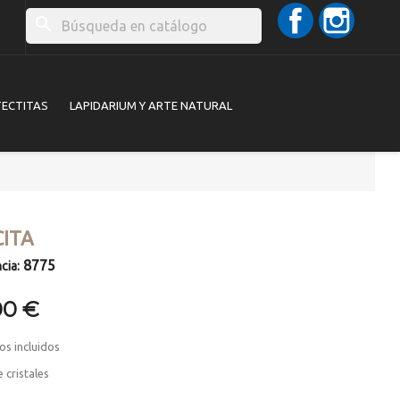
Facebook
Instag
search
TECTITAS
LAPIDARIUM Y ARTE NATURAL
CITA
8775
cia:
00 €
os incluidos
 cristales