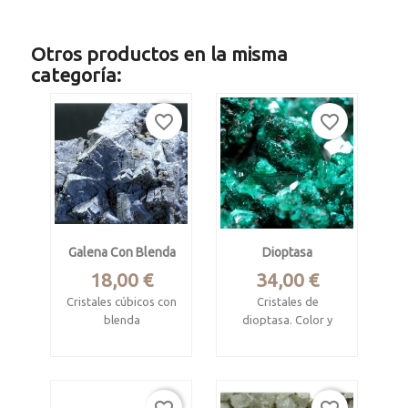
Otros productos en la misma
categoría:
favorite_border
favorite_border
Galena Con Blenda
Dioptasa
Precio
Precio
18,00 €
34,00 €
Cristales cúbicos con
Cristales de
blenda
dioptasa. Color y
brillo muy intensos
Áliva, Cantabria
Mina Tantara,
Mide 6.2 x 4.5 x 2.2
Shinkolobwe,
cm.
Kambove, Haut-