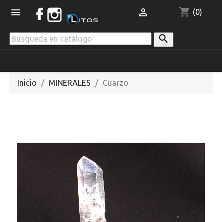
shopping_cart


(0)

Inicio
MINERALES
Cuarzo