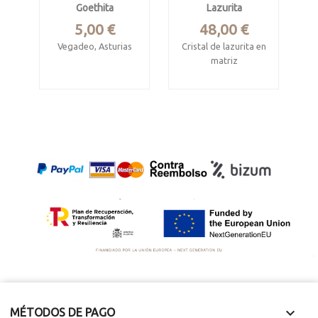
Goethita
Lazurita
Precio
Precio
5,00 €
48,00 €
Vegadeo, Asturias
Cristal de lazurita en
matriz
Mide 1.8 x 1.2 x 0.6
cm
Ladjuar Medam, Sar-
e-Sang, Afghanistan.
INFO
Pieza 5 x 3.3 x 2.5
cm. Cristal 1.5 x 1.3 x
1 cm

MÉTODOS DE PAGO