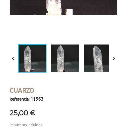
Loaded
:
Progress
:
Unmute
0%
0%


CUARZO
11963
Referencia:
25,00 €
Impuestos incluidos