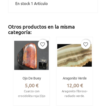
En stock
1 Artículo
Otros productos en la misma
categoría:
favorite_border
favorite_border
Ojo De Buey
Aragonito Verde
Precio
Precio
5,00 €
12,00 €
Cuarzo con
Aragonito fibroso-
crocidolita roja (Ojo
radiado verde.
de buey),
Mina La Profunda,