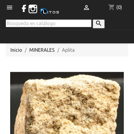
shopping_cart


(0)

Inicio
MINERALES
Aplita