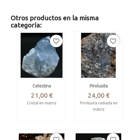
Otros productos en la misma
categoría:
favorite_border
favorite_border
Celestina
Pirolusita
Precio
Precio
21,00 €
24,00 €
Cristal en matriz
Pirolusita radiada en
matriz
Sakoany, Katsepy,
Mitsinjo, Boeny,
Mina Imini,
Madagascar
Amerzgane Caïdat,
Ouarzazate,
Mide 4.8 x 3.5 x 3.3
favorite_border
favorite_border
Marruecos.