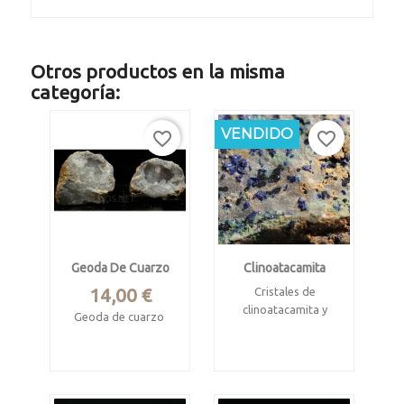
Otros productos en la misma
categoría:
VENDIDO
favorite_border
favorite_border
Geoda De Cuarzo
Clinoatacamita
Precio
14,00 €
Cristales de
clinoatacamita y
Geoda de cuarzo
cuproadamina
Chihuaua, Méjico.
Cerro Minado,
Almeria
Mide 8 x 7.8 x 7.5
cm