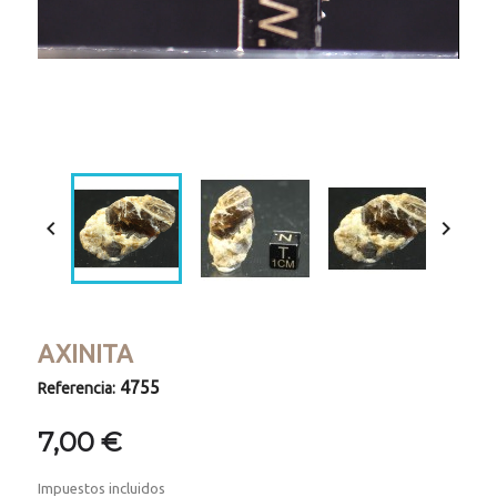
Loaded
:
Progress
:
Unmute
0%
0%


AXINITA
4755
Referencia:
7,00 €
Impuestos incluidos