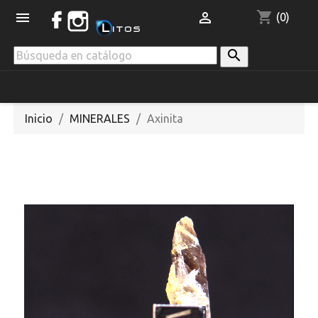
shopping_cart


(0)

Inicio
MINERALES
Axinita