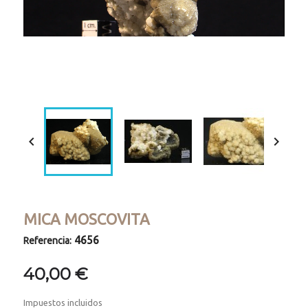
Loaded
:
Progress
:
Unmute
0%
0%


MICA MOSCOVITA
4656
Referencia:
40,00 €
Impuestos incluidos