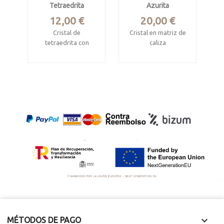
Tetraedrita
Azurita
Precio
Precio
12,00 €
20,00 €
Cristal de
Cristal en matriz de
tetraedrita con
caliza
pirita y galena
Touissit, Jerada,
Casapalca, Chicla
Marruecos
District, Huarochirí,
Pieza 3.7 x 3.4 x 3
Lima, Peru
cm
Mide 3.5 x 3.3 x 2
cm.

MÉTODOS DE PAGO