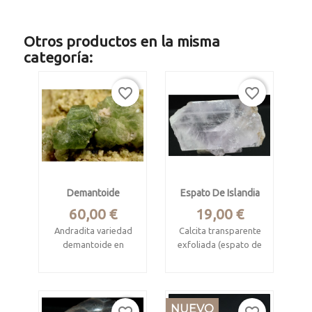
Otros productos en la misma
categoría:
favorite_border
favorite_border
Demantoide
Espato De Islandia
Precio
Precio
60,00 €
19,00 €
Andradita variedad
Calcita transparente
demantoide en
exfoliada (espato de
matriz de cuarcita.
Islandia)
Procede de
Puebla de Lillo, León
Antetezambato,
Antsakoamanondro,
NUEVO
Mide 6.5 x 4.2 x 1.5