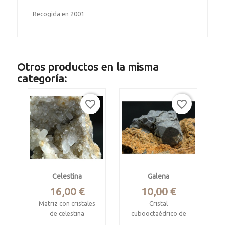
Recogida en 2001
Otros productos en la misma
categoría:
favorite_border
favorite_border
Celestina
Galena
Precio
Precio
16,00 €
10,00 €
Matriz con cristales
Cristal
de celestina
cubooctaédrico de
galena argentífera