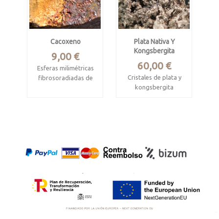
Cacoxeno
Plata Nativa Y
Kongsbergita
Precio
9,00 €
Precio
60,00 €
Esferas milimétricas
Cristales de plata y
fibrosoradiadas de
kongsbergita
cacoxeno con
beraunita sobre
Las Herrerías,
goethita
Almería.
Minas Del Horcajo,
Pieza de 1.6 x 1.2 x
Ciudad Real
0.6 cm
Pieza de 3.6 x 2 x 1.8
Cristales
cm.
milimétricos muy
brillantes