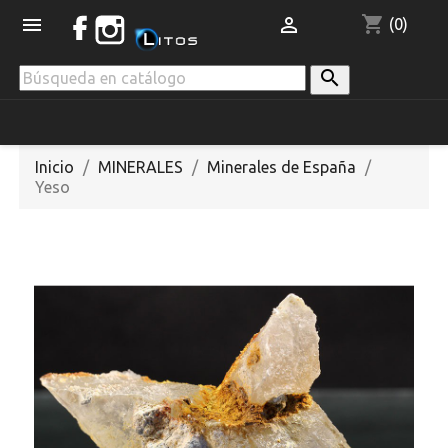
shopping_cart


(0)

Inicio
MINERALES
Minerales de España
Yeso