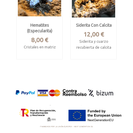
Hematites
Siderita Con Calcita
(Especularita)
Precio
12,00 €
Precio
8,00 €
Siderita y cuarzo
Cristales en matriz
recubierta de calcita
Reinosa, Cantabria
Mina Mendivil,
Vizcaya
Mide 5 x 3.5 x 3.5 cm
Mide 3.8 x 2.5 x 2 cm