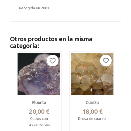
Recogida en 2001
Otros productos en la misma
categoría:
favorite_border
favorite_border
Fluorita
Cuarzo
Precio
Precio
20,00 €
18,00 €
Cubos con
Drusa de cuarzo
crecimientos
Pantano de Bárcena,