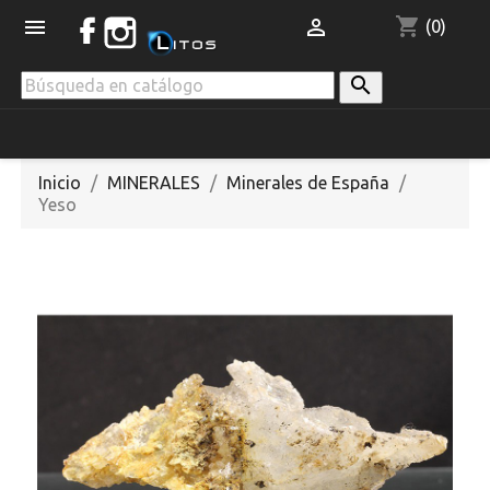
shopping_cart


(0)

Inicio
MINERALES
Minerales de España
Yeso