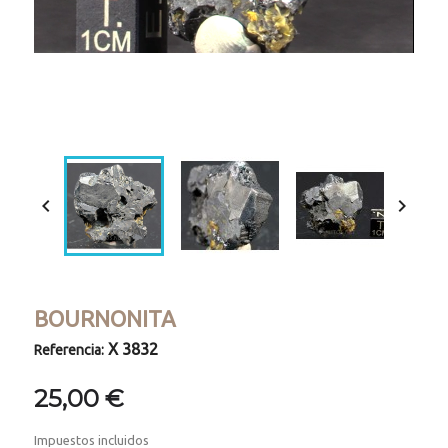
Loaded
:
Progress
:
Unmute
0%
0%


BOURNONITA
X 3832
Referencia:
25,00 €
Impuestos incluidos