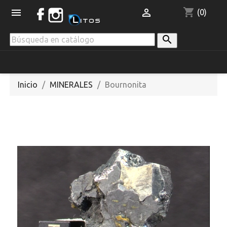
shopping_cart


(0)

Inicio
MINERALES
Bournonita