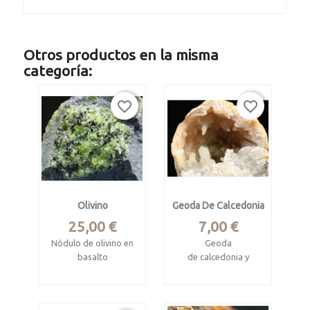
Otros productos en la misma
categoría:
favorite_border
favorite_border
Olivino
Geoda De Calcedonia
Precio
Precio
25,00 €
7,00 €
Nódulo de olivino en
Geoda
basalto
de calcedonia y
cuarzo
San Carlos, Gila
County, Arizona,
Chihuaua, Méjico.
USA