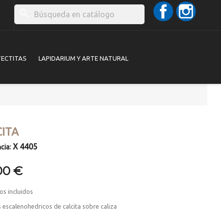
Facebook
Instag
search
TECTITAS
LAPIDARIUM Y ARTE NATURAL
CITA
X 4405
cia:
00 €
os incluidos
s escalenohedricos de calcita sobre caliza