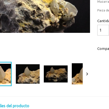
Mazarra
Pieza de
Cantid
Compar
Loaded
:
Progress
:
0%
0%

lles del producto