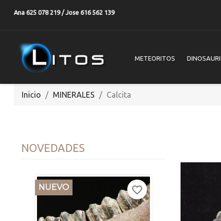
Ana 625 078 219 / Jose 616 562 139
METEORITOS
DINOSAUR
Inicio
MINERALES
Calcita
NOVEDADES
NUEVO
favorite_border