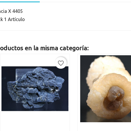
ncia
X 4405
ck
1 Artículo
oductos en la misma categoría:
favorite_border