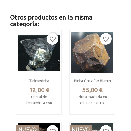
Otros productos en la misma
categoría:
favorite_border
favorite_border
Tetraedrita
Pirita Cruz De Hierro
Precio
Precio
12,00 €
55,00 €
Cristal de
Pirita maclada en
tetraedrita con
cruz de hierro,
pirita y galena
pseudomorfosis
parcial en goethita.
Casapalca, Chicla
District, Huarochirí,
Gachalá,
NUEVO
NUEVO
Lima, Peru
Cundinamarca,