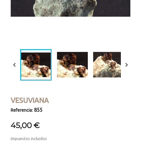
Loaded
:
Progress
:
Unmute
0%
0%


VESUVIANA
855
Referencia:
45,00 €
Impuestos incluidos