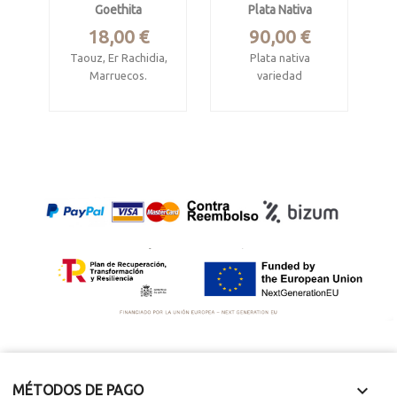
Goethita
Plata Nativa
Precio
Precio
18,00 €
90,00 €
Taouz, Er Rachidia,
Plata nativa
Marruecos.
variedad
kongsbergita (Ag,
Pieza de 6.5 x 5 x 4
Hg), en matriz de
cm.
cuarzo
Superficie botroidal
Las Herrerías,
brillante
Almería.
Pieza de 3 x 3 x 1.5
cm
Cristales
milimétricos muy
brillantes

MÉTODOS DE PAGO