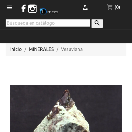
shopping_cart


(0)

Inicio
MINERALES
Vesuviana