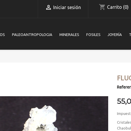
shopping_cart

Carrito
(0)
Iniciar sesión
IOS
PALEOANTROPOLOGIA
MINERALES
FOSILES
JOYERÍA
FLU
Referen
55,
Impuest
Cristale
Chaobule