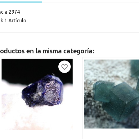
ncia
2974
ck
1 Artículo
oductos en la misma categoría:
favorite_border