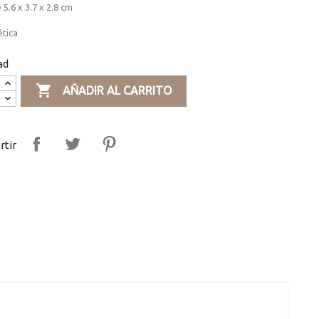
 5.6 x 3.7 x 2.8 cm
ética
ad

AÑADIR AL CARRITO
tir