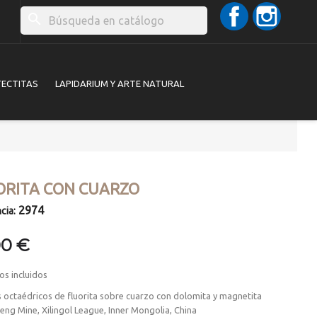
Facebook
Instag
search
TECTITAS
LAPIDARIUM Y ARTE NATURAL
ORITA CON CUARZO
2974
cia:
00 €
os incluidos
s octaédricos de fluorita sobre cuarzo con dolomita y magnetita
ng Mine, Xilingol League, Inner Mongolia, China