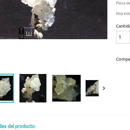
Pieza de
Muy est
Cantid
Compar
Loaded
:
Progress
:
0%
0%

lles del producto