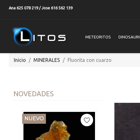
Ana 625 078 219 / Jose 616 562 139
METEORITOS
DINOSAUR
Inicio
MINERALES
Fluorita con cuarzo
NOVEDADES
NUEVO
favorite_border