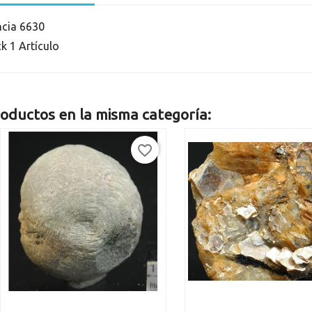
ncia
6630
ck
1 Artículo
oductos en la misma categoría:
favorite_border