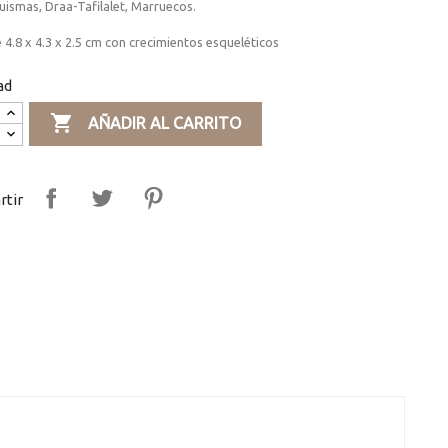
ismas, Draa-Tafilalet, Marruecos.
 4.8 x 4.3 x 2.5 cm con crecimientos esqueléticos
ad

AÑADIR AL CARRITO
tir