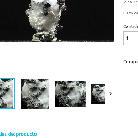
Mina Bou
Pieza de
Cantid
Compar
Loaded
:
Progress
:
0%
0%

lles del producto