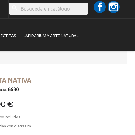
Facebook
Instag
search
TECTITAS
LAPIDARIUM Y ARTE NATURAL
TA NATIVA
6630
cia:
00 €
os incluidos
tiva con discrasita