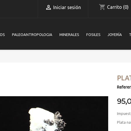
shopping_cart

Carrito
(0)
Iniciar sesión
IOS
PALEOANTROPOLOGIA
MINERALES
FOSILES
JOYERÍA
PLA
Referen
95,
Impuest
Plata na