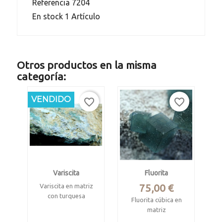
Referencia
7204
En stock
1 Artículo
Otros productos en la misma
categoría:
VENDIDO
favorite_border
favorite_border
Variscita
Fluorita
Precio
75,00 €
Variscita en matriz
con turquesa
Fluorita cúbica en
botroidal.
matriz