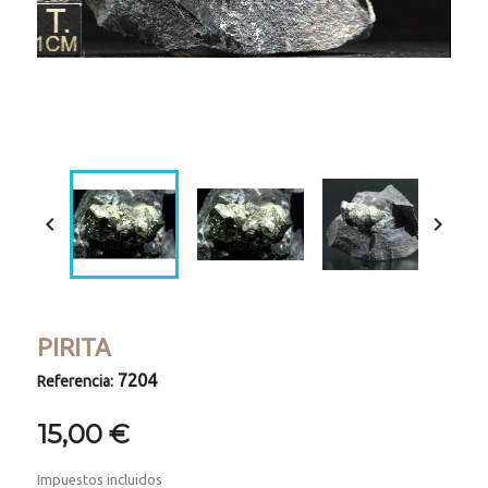
Loaded
:
Progress
:
Unmute
0%
0%


PIRITA
7204
Referencia:
15,00 €
Impuestos incluidos