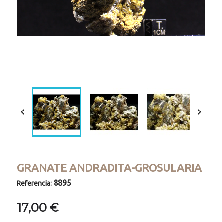
Loaded
:
Progress
:
Unmute
0%
0%


GRANATE ANDRADITA-GROSULARIA
8895
Referencia:
17,00 €