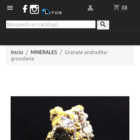
shopping_cart


(0)

Inicio
MINERALES
Granate andradita-
grosularia