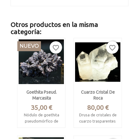
Otros productos en la misma
categoría:
NUEVO
favorite_border
favorite_border
Goethita Pseud.
Cuarzo Cristal De
Marcasita
Roca
Precio
Precio
35,00 €
80,00 €
Nódulo de goethita
Drusa de cristales de
pseudomórfico de
cuarzo trasparentes
marcasita
Minas Gerais, Brasil
White Desert,