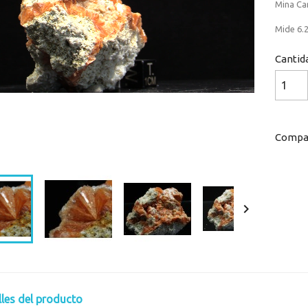
Mina Can
Mide 6.2
Cantid
Compar
Loaded
:
Progress
:
0%
0%

lles del producto