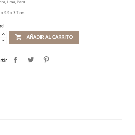
ta, Lima, Peru
 x 5.5 x 3.7 cm.
ad

AÑADIR AL CARRITO
tir