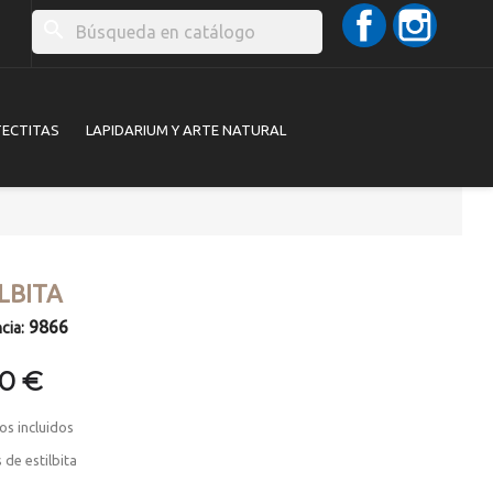
Facebook
Instag
search
TECTITAS
LAPIDARIUM Y ARTE NATURAL
LBITA
9866
cia:
00 €
os incluidos
s de estilbita