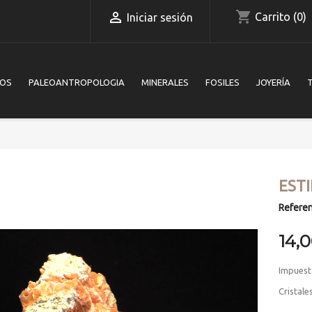
shopping_cart

Carrito
(0)
Iniciar sesión
IOS
PALEOANTROPOLOGIA
MINERALES
FOSILES
JOYERÍA
ESTI
Referen
14,
Impuest
Cristale