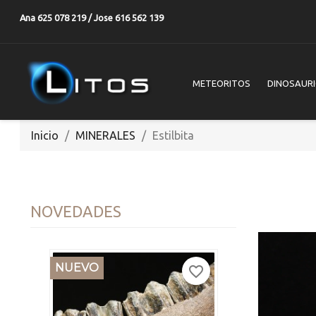
Ana 625 078 219 / Jose 616 562 139
METEORITOS
DINOSAUR
Inicio
MINERALES
Estilbita
NOVEDADES
NUEVO
favorite_border