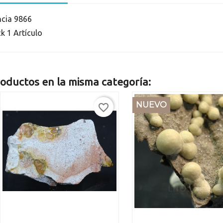
ncia
9866
ck
1 Artículo
oductos en la misma categoría:
NUEVO
favorite_border