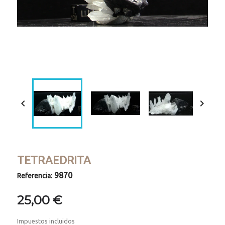
Loaded
:
Progress
:
Unmute
0%
0%


TETRAEDRITA
9870
Referencia:
25,00 €
Impuestos incluidos