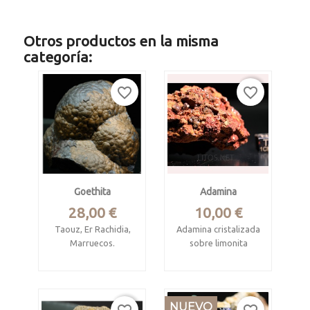
Otros productos en la misma
categoría:
favorite_border
favorite_border
Goethita
Adamina
Precio
Precio
28,00 €
10,00 €
Taouz, Er Rachidia,
Adamina cristalizada
Marruecos.
sobre limonita
Pieza de 7 x 7 x 4
Mina Ojuela, Mapimí,
cm.
Durango, Méjico.
NUEVO
Superficie botroidal
Matriz de 7 x 4.5 x 3