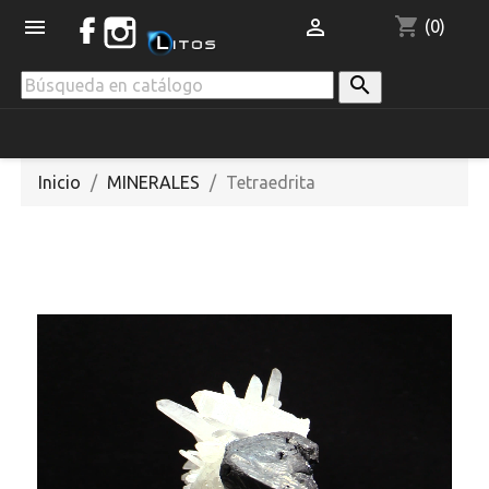
shopping_cart


(0)

Inicio
MINERALES
Tetraedrita