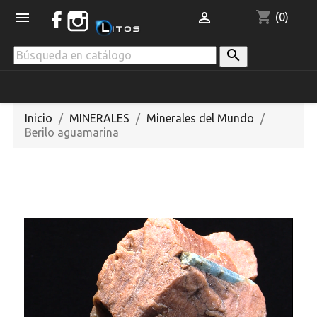
shopping_cart


(0)

Inicio
MINERALES
Minerales del Mundo
Berilo aguamarina