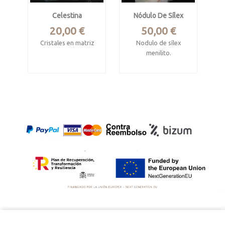
Celestina
Nódulo De Sílex
Precio
Precio
20,00 €
50,00 €
Cristales en matriz
Nodulo de sílex
menilito.
Sakoany, Katsepy,
Mitsinjo, Boeny,
Tassaourine,
Madagascar
Marruecos
Mide 4.8 x 4.5 x 3.9
Mide 11.5 x 6.5 x 5
cm
cm