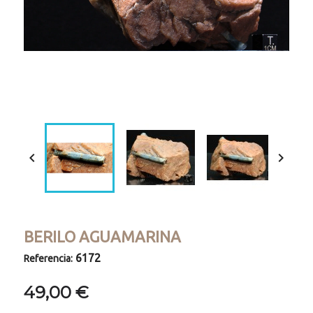
Loaded
:
Progress
:
Unmute
0%
0%


BERILO AGUAMARINA
6172
Referencia:
49,00 €