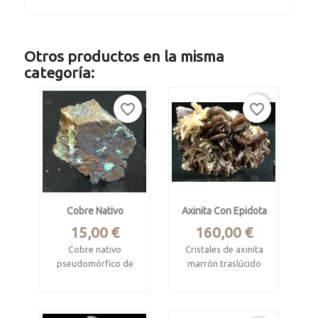
Otros productos en la misma
categoría:
favorite_border
favorite_border
Cobre Nativo
Axinita Con Epidota
Precio
Precio
15,00 €
160,00 €
Cobre nativo
Cristales de axinita
pseudomórfico de
marrón traslúcido
aragonito
con epidota y
cuarzo.
Corocoro, Pacajes,
La Paz, Bolivia.
Aija, Áncash, Peru