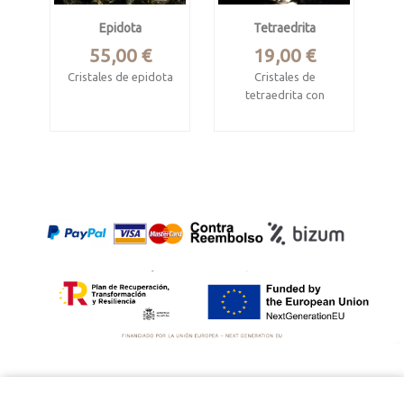
Epidota
Tetraedrita
Precio
Precio
55,00 €
19,00 €
Cristales de epidota
Cristales de
tetraedrita con
Aija, Áncash, Peru
pirita
Mide 8.3 x 5.5 x 3 cm
Casapalca, Chicla
District, Huarochirí,
Lima, Peru
Mide 4.4 x 3.1 x
2cm.