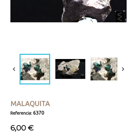
Loaded
:
Progress
:
Unmute
0%
0%


MALAQUITA
6370
Referencia:
6,00 €