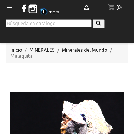
shopping_cart


(0)

Inicio
MINERALES
Minerales del Mundo
Malaquita