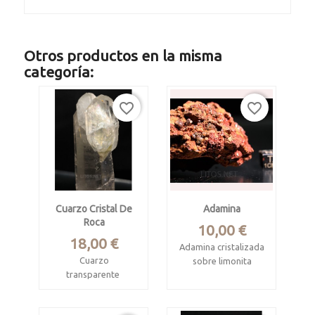
Otros productos en la misma
categoría:
favorite_border
favorite_border
Cuarzo Cristal De
Adamina
Roca
Precio
10,00 €
Precio
18,00 €
Adamina cristalizada
Cuarzo
sobre limonita
transparente
Mina Ojuela, Mapimí,
Corinto, Minas
Durango, Méjico.
Gerais, Brasil