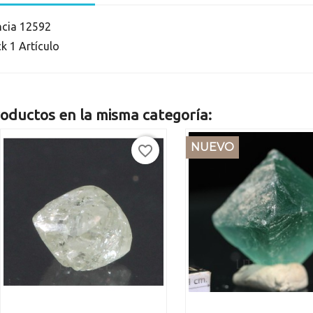
ncia
12592
ck
1 Artículo
oductos en la misma categoría:
NUEVO
favorite_border