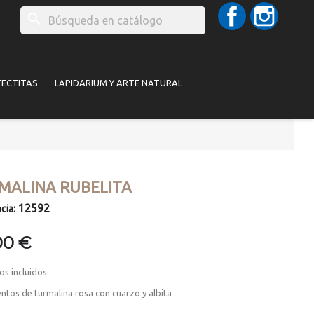
Facebook
Instag
search
TECTITAS
LAPIDARIUM Y ARTE NATURAL
MALINA RUBELITA
12592
cia:
00 €
os incluidos
ntos de turmalina rosa con cuarzo y albita