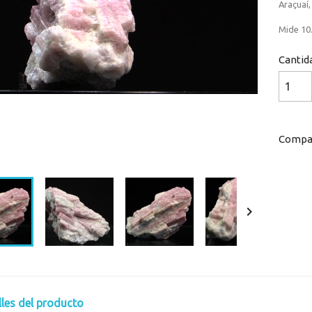
Araçuaí,
Mide 10.
Cantid
Compar
Loaded
:
Progress
:
0%
0%

lles del producto