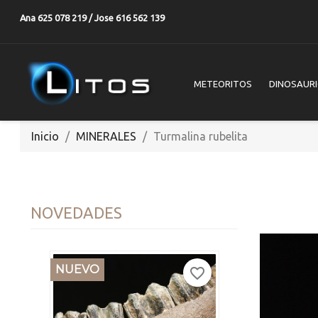
Ana 625 078 219 / Jose 616 562 139
METEORITOS
DINOSAUR
Inicio
MINERALES
Turmalina rubelita
NUEVO
NOVEDADES
NUEVO
favorite_border