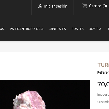
shopping_cart

Carrito
(0)
Iniciar sesión
IOS
PALEOANTROPOLOGIA
MINERALES
FOSILES
JOYERÍA
TUR
Referen
70,
Impuest
Crecimie