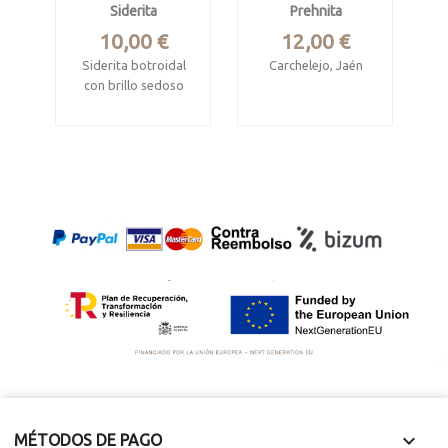
Siderita
Prehnita
Precio
Precio
10,00 €
12,00 €
Siderita botroidal
Carchelejo, Jaén
con brillo sedoso
Mide 5.5 x 4.3 x 3.7
Mina Rica, Pulpí,
cm.
Almeria
Crecimientos
Mide 8.5 x 6.5 x 1.4
radiales
cm

MÉTODOS DE PAGO