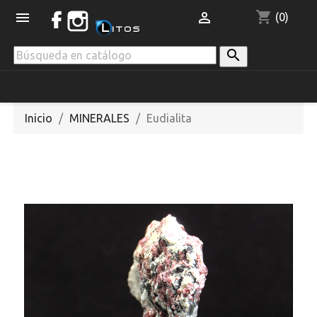
shopping_cart


(0)

Inicio
MINERALES
Eudialita