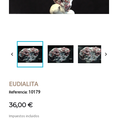
Loaded
:
Progress
:
Unmute
0%
0%


EUDIALITA
10179
Referencia:
36,00 €
Impuestos incluidos