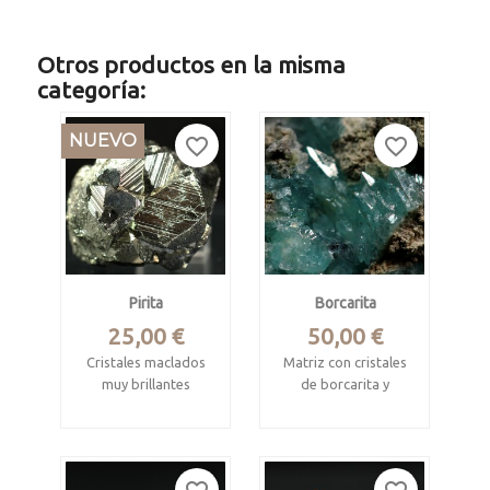
Otros productos en la misma
categoría:
NUEVO
favorite_border
favorite_border
Pirita
Borcarita
Precio
Precio
25,00 €
50,00 €
Cristales maclados
Matriz con cristales
muy brillantes
de borcarita y
nifontovita
Mina Huanzala,
Huallanca, Ancash,
Charcas, San Luis
Peru
Potosí, Mexico