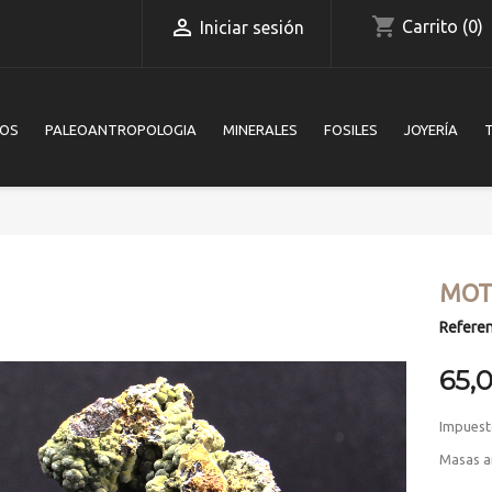
shopping_cart

Carrito
(0)
Iniciar sesión
IOS
PALEOANTROPOLOGIA
MINERALES
FOSILES
JOYERÍA
MOT
Referen
65,
Impuest
Masas a