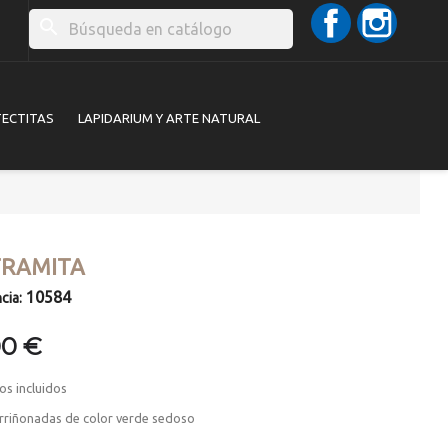
Facebook
Instag
search
TECTITAS
LAPIDARIUM Y ARTE NATURAL
RAMITA
10584
cia:
00 €
os incluidos
rriñonadas de color verde sedoso