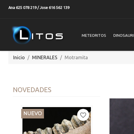
Ana 625 078 219 / Jose 616 562 139
METEORITOS
DINOSAUR
Inicio
MINERALES
Motramita
NOVEDADES
NUEVO
favorite_border