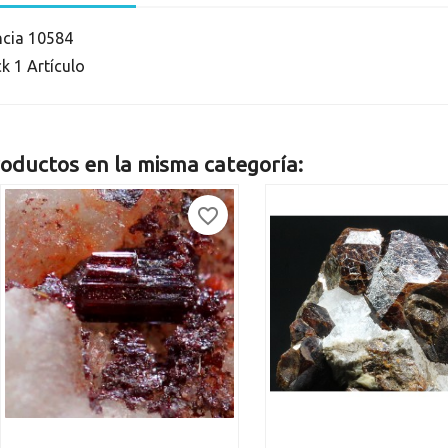
ncia
10584
ck
1 Artículo
oductos en la misma categoría:
favorite_border