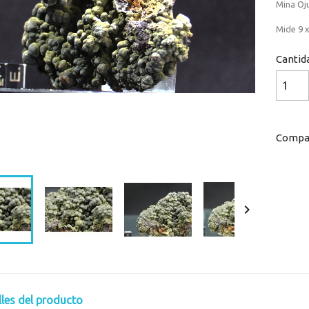
Mina Oj
Mide 9 x
Cantid
Compar
Loaded
:
Progress
:
0%
0%

lles del producto