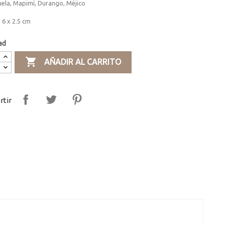
uela, Mapimí, Durango, Méjico
 6 x 2.5 cm
ad

AÑADIR AL CARRITO
tir