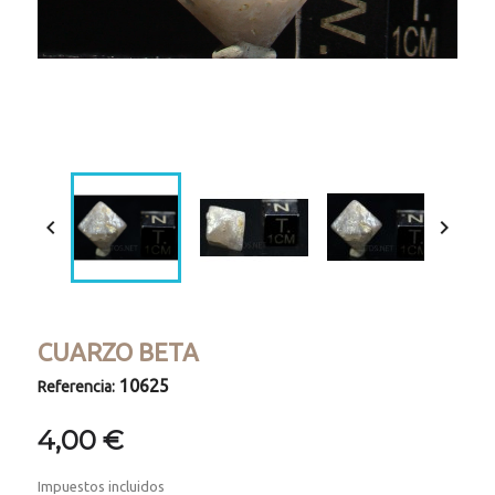
Loaded
:
Progress
:
Unmute
0%
0%


CUARZO BETA
10625
Referencia:
4,00 €
Impuestos incluidos