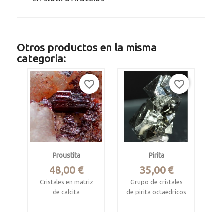
Otros productos en la misma
categoría:
favorite_border
favorite_border
Proustita
Pirita
Precio
Precio
48,00 €
35,00 €
Cristales en matriz
Grupo de cristales
de calcita
de pirita octaédricos
Mina Imiter, Tinghir,
Pasto Bueno,
Drâa-Tafilalet,
Pallasca,