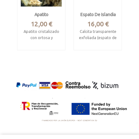
Apatito
Espato De Islandia
Precio
Precio
12,00 €
16,00 €
Apatito cristalizado
Calcita transparente
con ortosa y
exfoliada (espato de
moscovita
Islandia)
MInas Gerais, Brasil
Procede de Méjico.
Pieza de 4.4 x 3.9 x
Mide 4 x 3.4 x 2.8
2.3 cm.
cm.