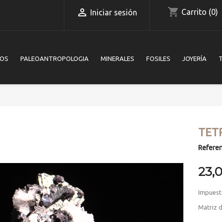
shopping_cart

Carrito
(0)
Iniciar sesión
IOS
PALEOANTROPOLOGIA
MINERALES
FOSILES
JOYERÍA
TET
Referen
23,
Impuest
Matriz d