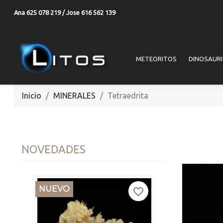
Ana 625 078 219 / Jose 616 562 139
METEORITOS
DINOSAUR
Inicio
MINERALES
Tetraedrita
NOVEDADES
NUEVO
favorite_border