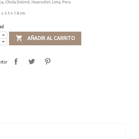
a, Chicla District, Huarochirí, Lima, Peru
 x 3.3 x 1.8 cm.
ad

AÑADIR AL CARRITO
tir