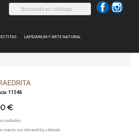
Facebook
Instag
search
TECTITAS
LAPIDARIUM Y ARTE NATURAL
RAEDRITA
11546
cia:
00 €
os incluidos
e cuarzo con tetraedrita y blenda