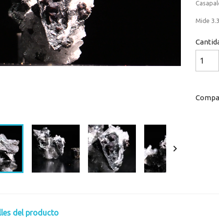
Casapalc
Mide 3.3
Cantid
Compar
Loaded
:
Progress
:
0%
0%

lles del producto