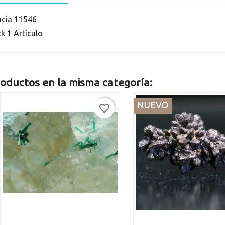
ncia
11546
ck
1 Artículo
oductos en la misma categoría:
NUEVO
favorite_border