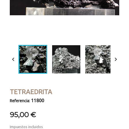
Loaded
:
Progress
:
Unmute
0%
0%


TETRAEDRITA
11800
Referencia:
95,00 €
Impuestos incluidos