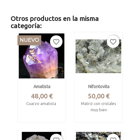
Otros productos en la misma
categoría:
NUEVO
favorite_border
favorite_border
Amatista
Nifontovita
Precio
Precio
48,00 €
50,00 €
Cuarzo amatista
Matriz con cristales
muy bien
Rio Grande do Sul,
desarrollados
Brasil.
Charcas, San Luis
Ejemplar de 8.3 x 7 x
Potosí, Mexico
5.3 cm.