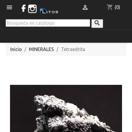
shopping_cart


(0)

Inicio
MINERALES
Tetraedrita