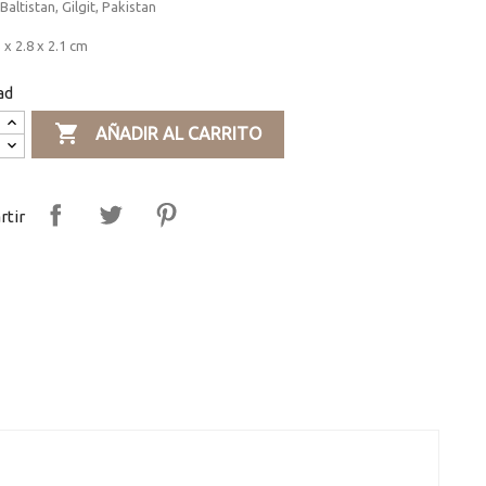
Baltistan, Gilgit, Pakistan
 x 2.8 x 2.1 cm
ad

AÑADIR AL CARRITO
tir