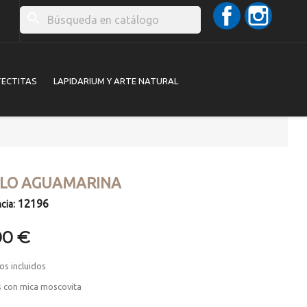
Facebook
Instag
search
TECTITAS
LAPIDARIUM Y ARTE NATURAL
ILO AGUAMARINA
12196
cia:
00 €
os incluidos
s con mica moscovita