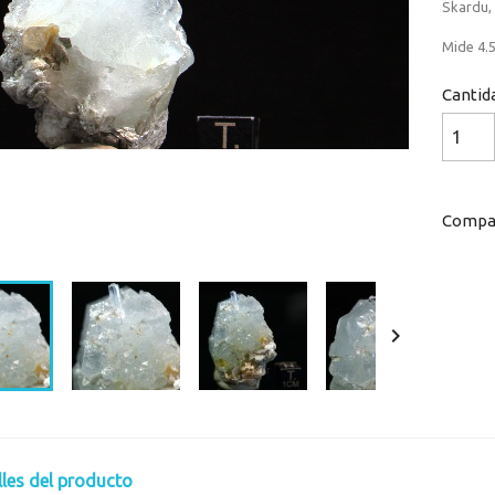
Skardu, 
Mide 4.5
Cantid
Compar
Loaded
:
Progress
:
0%
0%

lles del producto