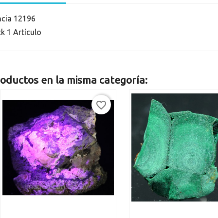
ncia
12196
ck
1 Artículo
oductos en la misma categoría:
favorite_border