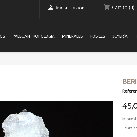
shopping_cart

Carrito
(0)
Iniciar sesión
IOS
PALEOANTROPOLOGIA
MINERALES
FOSILES
JOYERÍA
BER
Referen
45,
Impuest
Cristale