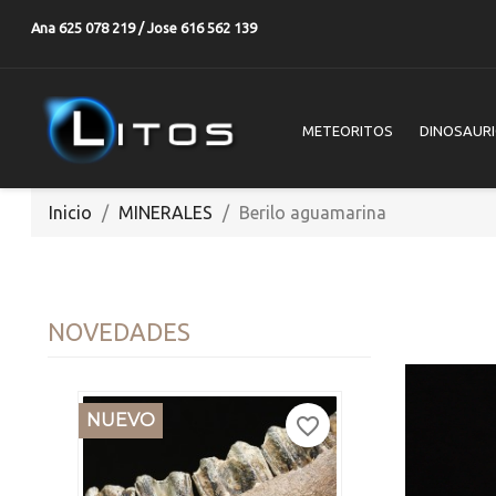
Ana 625 078 219 / Jose 616 562 139
METEORITOS
DINOSAUR
Inicio
MINERALES
Berilo aguamarina
NOVEDADES
NUEVO
favorite_border