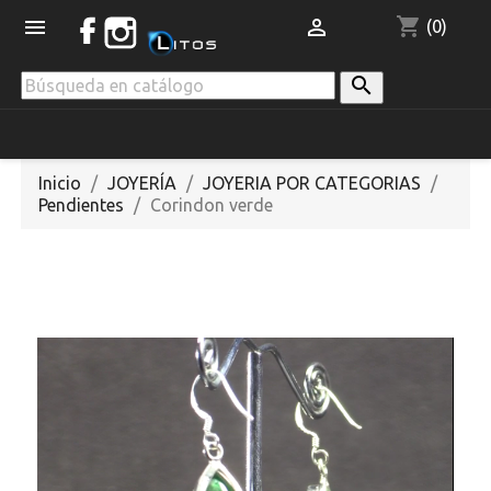
shopping_cart


(0)

Inicio
JOYERÍA
JOYERIA POR CATEGORIAS
Pendientes
Corindon verde