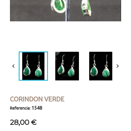
Loaded
:
Progress
:
Unmute
0%
0%


CORINDON VERDE
1548
Referencia:
28,00 €