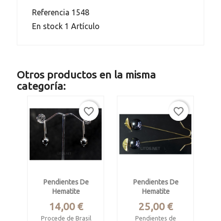
Referencia
1548
En stock
1 Artículo
Otros productos en la misma
categoría:
favorite_border
favorite_border
Pendientes De
Pendientes De
Hematite
Hematite
Precio
Precio
14,00 €
25,00 €
Procede de Brasil
Pendientes de