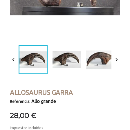
Loaded
:
Progress
:
Unmute
0%
0%


ALLOSAURUS GARRA
Allo grande
Referencia:
28,00 €
Impuestos incluidos