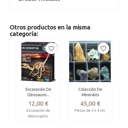
Otros productos en la misma
categoría:
favorite_border
favorite_border
Excavación De
Colección De
Dinosaurio...
Minerales
Precio
Precio
12,00 €
45,00 €
Excavación de
Piezas de 3 x 4 cm.
Velociraptor.
24 ejemplares en
Juguete educativo
caja