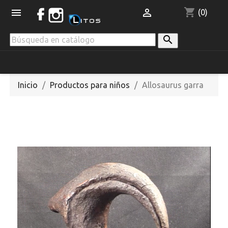
shopping_cart


(0)

Inicio
Productos para niños
Allosaurus garra