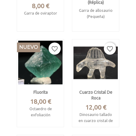
(réplica)
Precio
8,00 €
Garra de allosaurio
Garra de oviraptor
(Pequeña)
Réplica realizada en
Original Jurásico,
resina de
Norteamérica.
poliuretano.
Réplica realizada en
NUEVO
Original Cretácico,
favorite_border
favorite_border
resina de
Asia.
poliuretano.
Mide 13 x 5 cm.
Mide 14.5 x 6 x 2.7
cm.
Fluorita
Cuarzo Cristal De
Roca
Precio
18,00 €
Precio
12,00 €
Octaedro de
Dinosaurio tallado
exfoliación
en cuarzo cristal de
Mina Xianghuapu,
roca
Linwu Co.,