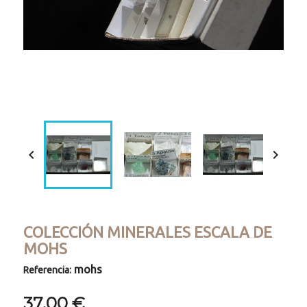
Loaded
:
Progress
:
Unmute
0%
0%


COLECCIÓN MINERALES ESCALA DE
MOHS
mohs
Referencia:
37,00 €