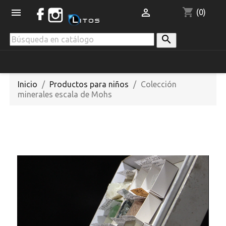
shopping_cart


(0)

Inicio
Productos para niños
Colección
minerales escala de Mohs