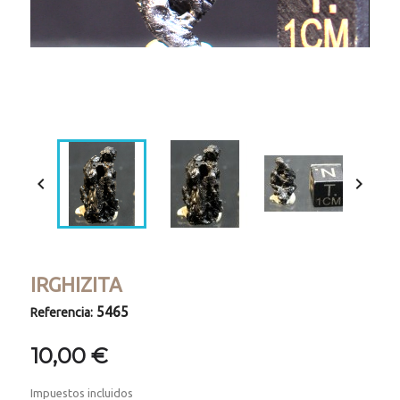
Loaded
:
Progress
:
Unmute
0%
0%


IRGHIZITA
5465
Referencia:
10,00 €
Impuestos incluidos