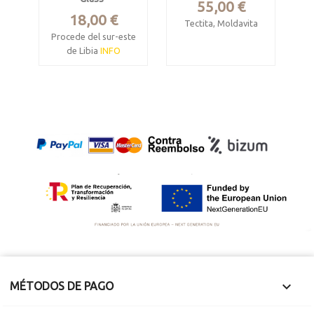
Precio
55,00 €
Precio
18,00 €
Tectita, Moldavita
Procede del sur-este
Rio Moldau,
de Libia
INFO
República Checa
Mide 2.5 x 1.3 x 0.6
Mide 2.7 x 1.5 x 1
cm.
cm. Pesa 2.88
Pesa 1.44 gramos.
gramos

MÉTODOS DE PAGO