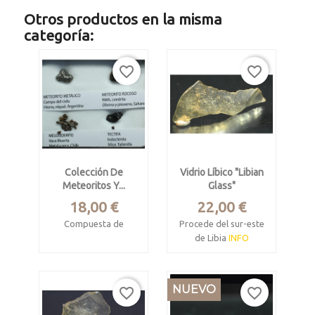
Otros productos en la misma
categoría:
favorite_border
favorite_border
Colección De
Vidrio Líbico "libian
Meteoritos Y...
Glass"
Precio
Precio
18,00 €
22,00 €
Compuesta de
Procede del sur-este
de Libia
INFO
Meteorito metálico
Campo del cielo
Mide 4.3 x 1.5 x 0.3
(Argentina)
cm.
NUEVO
favorite_border
favorite_border
Mesosiderito Vaca
Pesa 2.41 gramos.