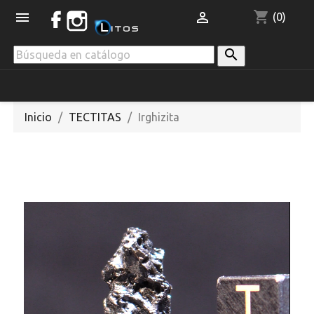
shopping_cart


(0)

Inicio
TECTITAS
Irghizita