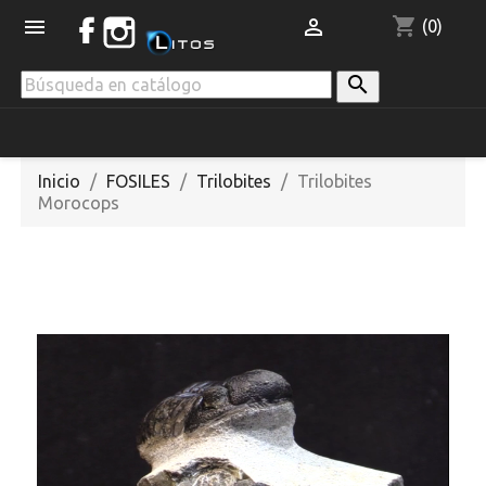
shopping_cart


(0)

Inicio
FOSILES
Trilobites
Trilobites
Morocops