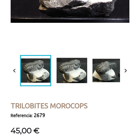
Loaded
:
Progress
:
Unmute
0%
0%


TRILOBITES MOROCOPS
2679
Referencia:
45,00 €