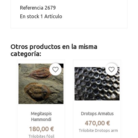
Referencia
2679
En stock
1 Artículo
Otros productos en la misma
categoría:
favorite_border
favorite_border
Megitaspis
Drotops Armatus
Hammondi
Precio
470,00 €
Precio
180,00 €
Trilobite Drotops armatus
Trilobites fósil