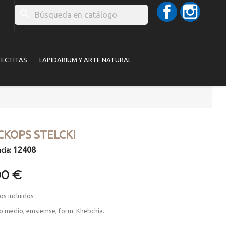
Facebook
Instag
search
TECTITAS
LAPIDARIUM Y ARTE NATURAL
CKOPS STELCKI
12408
cia:
00 €
os incluidos
o medio, emsiemse, form. Khebchia.