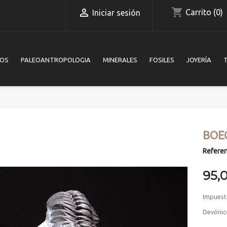
shopping_cart

Carrito
(0)
Iniciar sesión
IOS
PALEOANTROPOLOGIA
MINERALES
FOSILES
JOYERÍA
BOE
Referen
95,
Impuest
Devónic