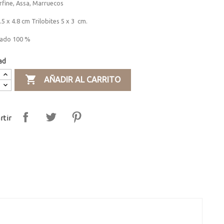
rfine, Assa, Marruecos
.5 x 4.8 cm Trilobites 5 x 3 cm.
ado 100 %
ad

AÑADIR AL CARRITO
tir