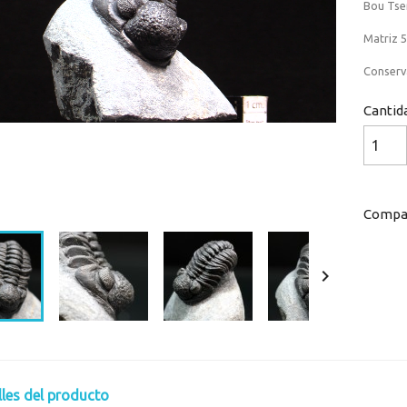
Bou Tse
Matriz 5
Conserv
Cantid
Loaded
:
Progress
:
0%
0%
Compar

lles del producto