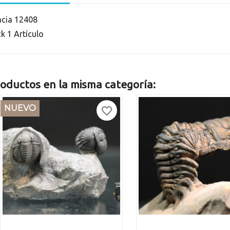
ncia
12408
ck
1 Artículo
oductos en la misma categoría:
NUEVO
favorite_border