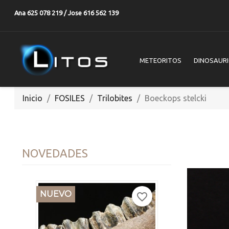
Ana 625 078 219 / Jose 616 562 139
METEORITOS
DINOSAUR
Inicio
FOSILES
Trilobites
Boeckops stelcki
NOVEDADES
NUEVO
favorite_border