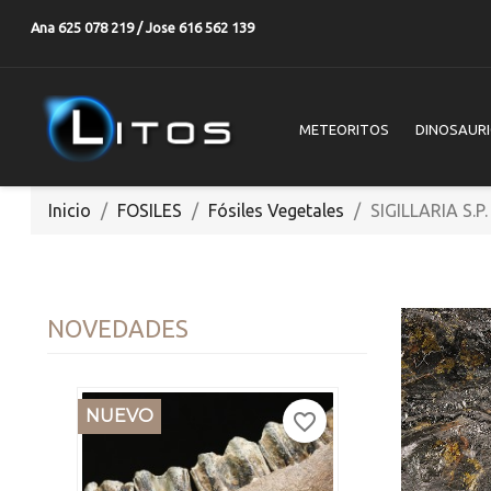
Ana 625 078 219 / Jose 616 562 139
METEORITOS
DINOSAUR
Inicio
FOSILES
Fósiles Vegetales
SIGILLARIA S.P.
NOVEDADES
NUEVO
favorite_border