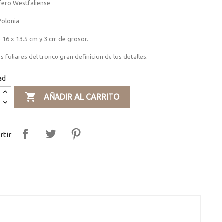
fero Westfaliense
 Polonia
 16 x 13.5 cm y 3 cm de grosor.
es foliares del tronco gran definicion de los detalles.
ad

AÑADIR AL CARRITO
tir