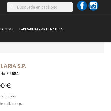
Facebook
Instag
search
TECTITAS
LAPIDARIUM Y ARTE NATURAL
LLARIA S.P.
F 2684
cia:
00 €
os incluidos
 Sigillaria s.p..