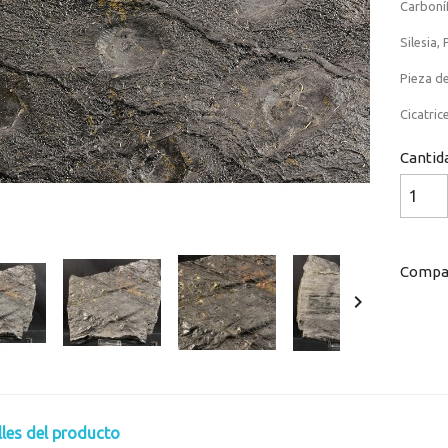
Carboní
Silesia,
Pieza de
Cicatric
Cantid
Compar

lles del producto