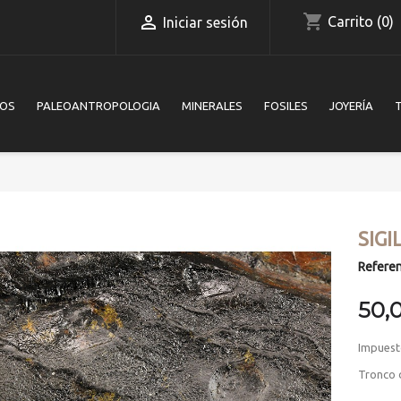
shopping_cart

Carrito
(0)
Iniciar sesión
IOS
PALEOANTROPOLOGIA
MINERALES
FOSILES
JOYERÍA
SIGI
Referen
50,
Impuest
Tronco de