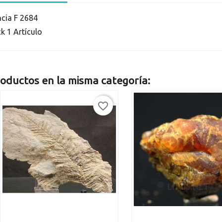
ncia
F 2684
ck
1 Artículo
oductos en la misma categoría:
favorite_border