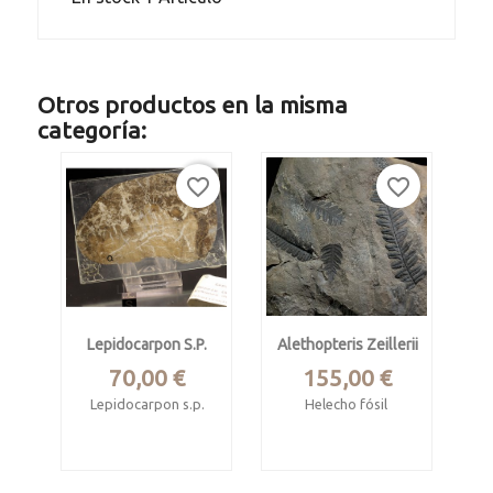
Otros productos en la misma
categoría:
favorite_border
favorite_border
Lepidocarpon S.p.
Alethopteris Zeillerii
Precio
Precio
70,00 €
155,00 €
Lepidocarpon s.p.
Helecho fósil
Murphysboro,
Carbonífero
Formación
estefaniense
Carbondale, Illinois,