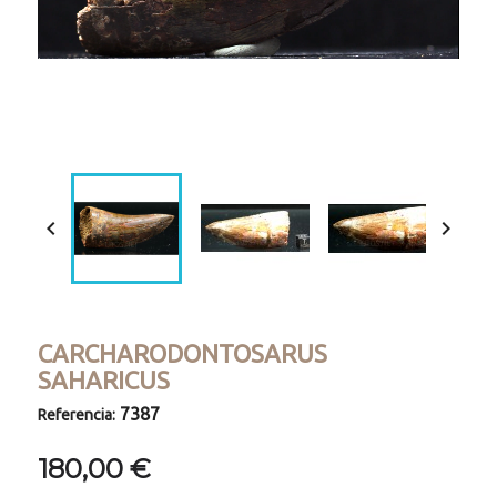
Loaded
:
Progress
:
Unmute
0%
0%


CARCHARODONTOSARUS
SAHARICUS
7387
Referencia:
180,00 €