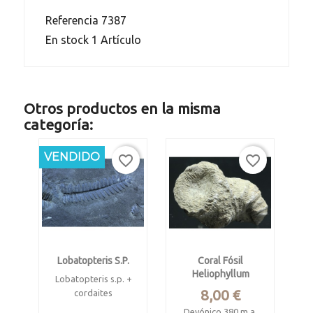
Referencia
7387
En stock
1 Artículo
Otros productos en la misma
categoría:
-30%
VENDIDO
favorite_border
favorite_border
Lobatopteris S.p.
Coral Fósil
Heliophyllum
Lobatopteris s.p. +
Precio
8,00 €
cordaites
Devónico 380 m.a.