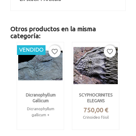
Otros productos en la misma
categoría:
VENDIDO
favorite_border
favorite_border
Dicranophyllum
SCYPHOCRINITES
Gallicum
ELEGANS
Precio
750,00 €
Dicranophyllum
gallicum +
Crinoideo fósil
pecopteris
Silúrico superior.
Carbonífero estefaniense
Form. Hamar