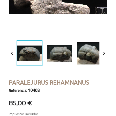
Loaded
:
Progress
:
Unmute
0%
0%


PARALEJURUS REHAMNANUS
10408
Referencia:
85,00 €
Impuestos incluidos