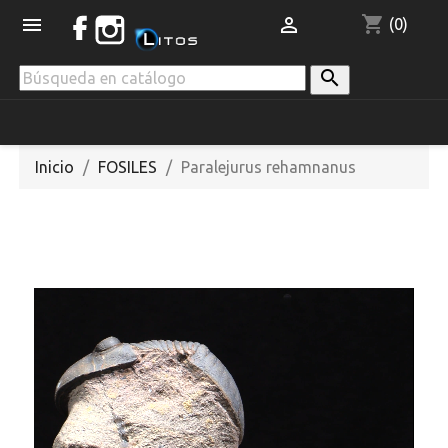
shopping_cart


(0)

Inicio
FOSILES
Paralejurus rehamnanus