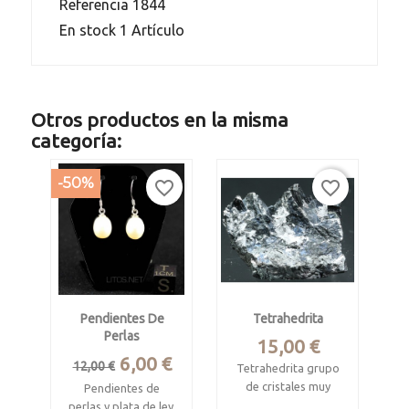
Referencia
1844
En stock
1 Artículo
Otros productos en la misma
categoría:
-50%
favorite_border
favorite_border
Pendientes De
Tetrahedrita
Perlas
Precio
15,00 €
Precio
Precio
6,00 €
12,00 €
Tetrahedrita grupo
base
de cristales muy
Pendientes de
brillantes
perlas y plata de ley.