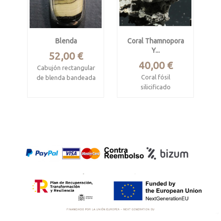
Blenda
Coral Thamnopora
Y...
Precio
52,00 €
Precio
40,00 €
Cabujón rectangular
Coral fósil
de blenda bandeada
silicificado
Helena mine, Silesian
recubierto de
Voivodeship, Polonia
estromatopórido
Mide 2 x 1.1 x 0.5
Devónico, Cordillera
cm
Cantábrica
Engaste en plata de
Mide 7.5 x 4.8 x 4.3
ley.
cm