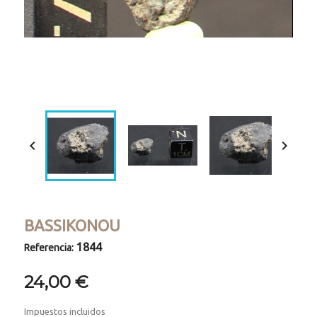
Loaded
:
Progress
:
Unmute
0%
0%


BASSIKONOU
1844
Referencia:
24,00 €
Impuestos incluidos