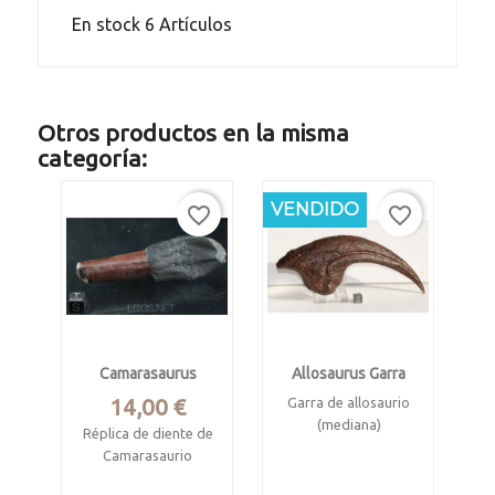
En stock
6 Artículos
Otros productos en la misma
categoría:
VENDIDO
favorite_border
favorite_border
Camarasaurus
Allosaurus Garra
Precio
14,00 €
Garra de allosaurio
(mediana)
Réplica de diente de
Camarasaurio
Original Jurásico,
(camarasaurus
Norteamérica.