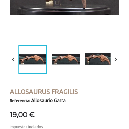
Loaded
:
Progress
:
Unmute
0%
0%


ALLOSAURUS FRAGILIS
Allosaurio Garra
Referencia:
19,00 €
Impuestos incluidos