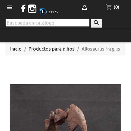
shopping_cart


(0)

Inicio
Productos para niños
Allosaurus fragilis