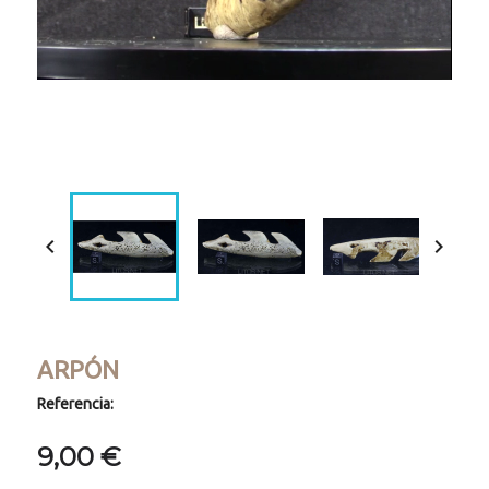
Loaded
:
Progress
:
Unmute
0%
0%


ARPÓN
Referencia:
9,00 €