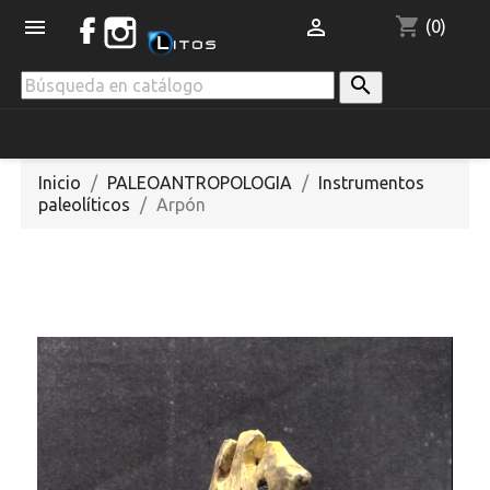
shopping_cart


(0)

Inicio
PALEOANTROPOLOGIA
Instrumentos
paleolíticos
Arpón