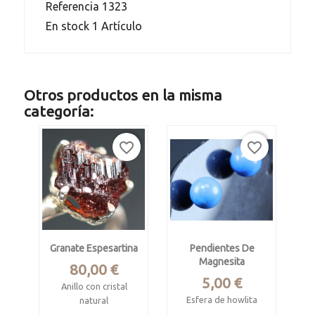
Referencia
1323
En stock
1 Artículo
Otros productos en la misma
categoría:
favorite_border
favorite_border
Granate Espesartina
Pendientes De
Magnesita
Precio
80,00 €
Precio
5,00 €
Anillo con cristal
Esfera de howlita
natural