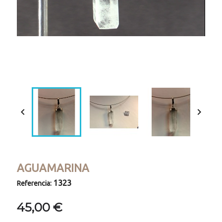
Loaded
:
Progress
:
Unmute
0%
0%


AGUAMARINA
1323
Referencia:
45,00 €