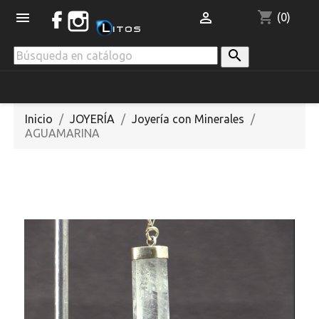
shopping_cart


(0)

Inicio
JOYERÍA
Joyería con Minerales
AGUAMARINA