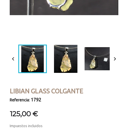
Loaded
:
Progress
:
Unmute
0%
0%


LIBIAN GLASS COLGANTE
1792
Referencia:
125,00 €
Impuestos incluidos